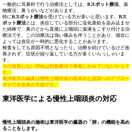
一般的に耳鼻科で行う治療法としては、
Bスポット療法
、薬
物療法、鼻うがいなどがあります。
特に
Bスポット療法
を受けている方が多いと思います。
Bス
ポット療法
とは、炎症している部分に塩化亜鉛を染み込ませ
た綿棒で、鼻のどから直接に上咽頭に薬液をこすり付ける治
療法です。この治療法は強い痛みを伴うことがあり、場合に
よっては炎症が一時的に悪化することがあります。
検査をしても原因不明となったり
、
治療を続けているけど改
善されず、症状が繰り返している方が多くいらっしゃいま
す。
その改善しない理由は対処療法で鼻喉しかみていないからで
す。
東洋医学の鍼灸は慢性上咽頭炎の根本的な原因へのアプロー
チができ改善が可能です。
東洋医学による慢性上咽頭炎の対応
慢性上咽頭炎の施術は東洋医学の臓器の「肺」の機能を高め
ることをします。