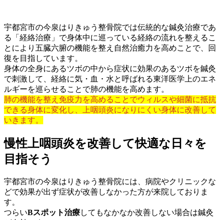
宇都宮市の今泉はりきゅう整骨院では伝統的な鍼灸治療であ
る「経絡治療」で身体中に巡っている経絡の流れを整えるこ
とにより五臓六腑の機能を整え自然治癒力を高めことで、回
復を目指しています。
身体の全身にあるツボの中から症状に効果のあるツボを鍼灸
で刺激して、経絡に気・血・水と呼ばれる東洋医学上のエネ
ルギーを巡らせることで肺の機能を高めます。
肺の機能を整え免疫力を高めることでウィルスや細菌に抵抗
できる身体に変化し、上咽頭炎になりにくい身体に改善して
いきます。
慢性上咽頭炎を改善して快適な日々を
目指そう
宇都宮市の今泉はりきゅう整骨院には、病院やクリニックな
どで効果が出ず症状が改善しなかった方が来院しておりま
す。
つらい
Bスポット治療
してもなかなか改善しない場合は鍼灸