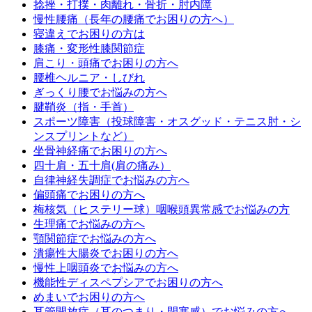
捻挫・打撲・肉離れ・骨折・肘内障
慢性腰痛（長年の腰痛でお困りの方へ）
寝違えでお困りの方は
膝痛・変形性膝関節症
肩こり・頭痛でお困りの方へ
腰椎ヘルニア・しびれ
ぎっくり腰でお悩みの方へ
腱鞘炎（指・手首）
スポーツ障害（投球障害・オスグッド・テニス肘・シ
ンスプリントなど）
坐骨神経痛でお困りの方へ
四十肩・五十肩(肩の痛み）
自律神経失調症でお悩みの方へ
偏頭痛でお困りの方へ
梅核気（ヒステリー球）咽喉頭異常感でお悩みの方
生理痛でお悩みの方へ
顎関節症でお悩みの方へ
潰瘍性大腸炎でお困りの方へ
慢性上咽頭炎でお悩みの方へ
機能性ディスペプシアでお困りの方へ
めまいでお困りの方へ
耳管開放症（耳のつまり・閉塞感）でお悩みの方へ