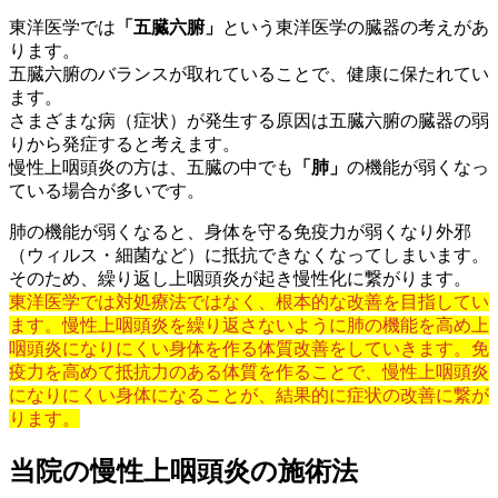
東洋医学では
「五臓六腑」
という東洋医学の臓器の考えがあ
ります。
五臓六腑のバランスが取れていることで、健康に保たれてい
ます。
さまざまな病（症状）が発生する原因は五臓六腑の臓器の弱
りから発症すると考えます。
慢性上咽頭炎の方は、五臓の中でも
「肺」
の機能が弱くなっ
ている場合が多いです。
肺の機能が弱くなると、身体を守る免疫力が弱くなり外邪
（ウィルス・細菌など）に抵抗できなくなってしまいます。
そのため、繰り返し上咽頭炎が起き慢性化に繋がります。
東洋医学では対処療法ではなく、根本的な改善を目指してい
ます。慢性上咽頭炎を繰り返さないように肺の機能を高め上
咽頭炎になりにくい身体を作る体質改善をしていきます。免
疫力を高めて抵抗力のある体質を作ることで、慢性上咽頭炎
になりにくい身体になることが、結果的に症状の改善に繋が
ります。
当院の慢性上咽頭炎の施術法