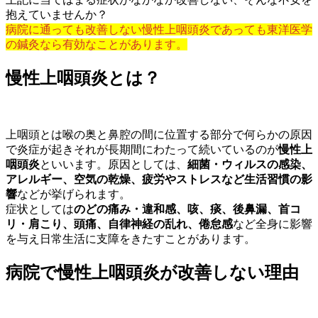
抱えていませんか？
病院に通っても改善しない慢性上咽頭炎であっても東洋医学
の鍼灸なら有効なことがあります。
慢性上咽頭炎とは？
上咽頭とは喉の奥と鼻腔の間に位置する部分で何らかの原因
で炎症が起きそれが長期間にわたって続いているのが
慢性上
咽頭炎
といいます。原因としては、
細菌・ウィルスの感染、
アレルギー、空気の乾燥、疲労やストレスなど生活習慣の影
響
などが挙げられます。
症状としては
のどの痛み・違和感、咳、痰、後鼻漏、首コ
リ・肩こり、頭痛、自律神経の乱れ、倦怠感
など全身に影響
を与え日常生活に支障をきたすことがあります。
病院で慢性上咽頭炎が改善しない理由