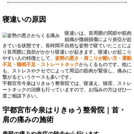
寝違いの原因
寝違いは、首周囲の関節や筋肉
組織が微細損傷により炎症が起
きている状態です。長時間不自然な姿勢で寝ていたことによ
り首周囲に負担がかかり寝違いが起きます。寝違いが起こり
やすい人の特徴として、
姿勢の悪さ・肩こりが酷い方・運動
不足・睡眠不足
・ストレートネック
からくるものです。他に
も、ストレスやクセでによって周辺の筋肉が緊張し、痛みに
繋がるというケースも多いです。
宇都宮市今泉はりきゅう整骨院では、寝違え、猫背、ストレ
ートネックの治療も行っていますので、お悩みの方はぜひ一
度ご相談下さい。
宇都宮市今泉はりきゅう整骨院｜首・
肩の痛みの施術
患部の痛みや炎症の除去から行います。