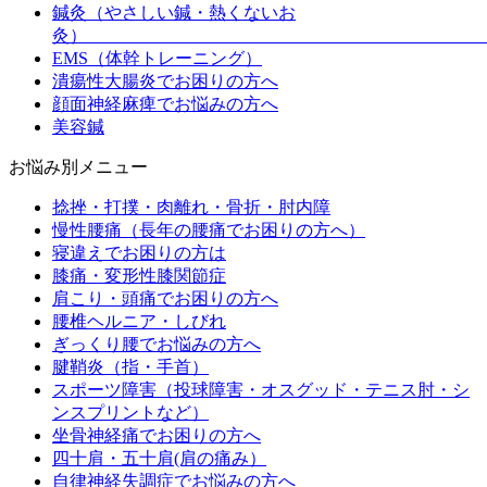
鍼灸（やさしい鍼・熱くないお
灸
EMS（体幹トレーニング）
潰瘍性大腸炎でお困りの方へ
顔面神経麻痺でお悩みの方へ
美容鍼
お悩み別メニュー
捻挫・打撲・肉離れ・骨折・肘内障
慢性腰痛（長年の腰痛でお困りの方へ）
寝違えでお困りの方は
膝痛・変形性膝関節症
肩こり・頭痛でお困りの方へ
腰椎ヘルニア・しびれ
ぎっくり腰でお悩みの方へ
腱鞘炎（指・手首）
スポーツ障害（投球障害・オスグッド・テニス肘・シ
ンスプリントなど）
坐骨神経痛でお困りの方へ
四十肩・五十肩(肩の痛み）
自律神経失調症でお悩みの方へ