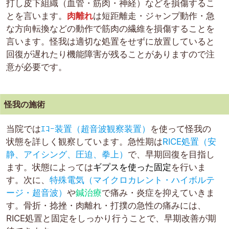
打し皮下組織（血管・筋肉・神経）などを損傷するこ
とを言います。
肉離れ
は短距離走・ジャンプ動作・急
な方向転換などの動作で筋肉の繊維を損傷することを
言います。怪我は適切な処置をせずに放置していると
回復が遅れたり機能障害が残ることがありますので注
意が必要です。
怪我の施術
当院では
ｴｺｰ装置（超音波観察装置）
を使って怪我の
状態を詳しく観察しています。急性期は
RICE処置（安
静、アイシング、圧迫、拳上）
で、早期回復を目指し
ます。状態によっては
ギプスを使った固定
を行いま
す。次に、
特殊電気（マイクロカレント・ハイボルテ
ージ・超音波）
や
鍼治療
で痛み・炎症を抑えていきま
す。骨折・捻挫・肉離れ・打撲の急性の痛みには、
RICE処置と固定をしっかり行うことで、早期改善が期