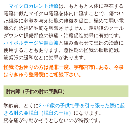
マイクロカレント治療
は、もともと人体に存在する
電流に似たマイクロ電流を体内に流すことで、傷つい
た組織に刺激を与え細胞の修復を促進。極めて弱い電
流のため神経や筋を興奮させません。運動後のクール
ダウンや損傷部位の鎮痛・治癒促進効果に有効です。
ハイボルテージや超音波
と組み合わせて患部の治療に
使用することもあります。急性期の怪我の腫脹軽減、
筋緊張の緩和などに効果があります。
怪我でお困りの方は是非一度、宇都宮市にある、今泉
はりきゅう整骨院にご相談下さい。
肘内障（子供の肘の亜脱臼）
学齢前、とくに
2～6歳の子供で手を引っ張った際に起
きる肘の亜脱臼（脱臼の一種）
になります。
腕を痛がり動かそうとしないのが特徴です。